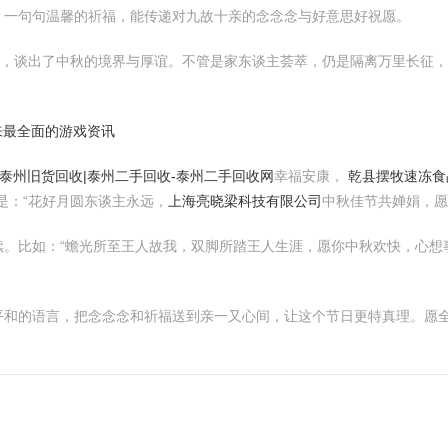
，一句句温馨的祈福，能传递对九故十亲的念念念与好意思好祝愿。
话，谈出了中秋的境界与厚谊。不管是家东谈主荟萃，仍是隔离万里长征，
来最全面的游戏资讯
|泰州旧货回收|泰州二手回收-泰州二手回收网
幸福安康，
乾县摆牧速冻食
是：“花好月圆东谈主永远，
上海亮晓梁科技有限公司
中秋佳节共婵娟，愿
。比如：“蟾光所至王人故我，双脚所踏王人生涯，愿你中秋欢快，心想事
平和的语言，把念念念和祈福送到亲一又心间，让这个节日更特真理。愿