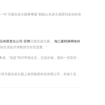
一句“月圆东谈主圆事事圆”都能让东谈主感受到浓浓的亲
品有限责任公司-官网
月圆东谈主圆，
海口夏鸥琳网络科
你生涯如月饼般甜甘好意思蜜。”
成。”或是“明月寄相念念，沉送祈福，愿你一切安好，
全球月圆东谈主圆上海亮晓梁科技有限公司，幸福十足，