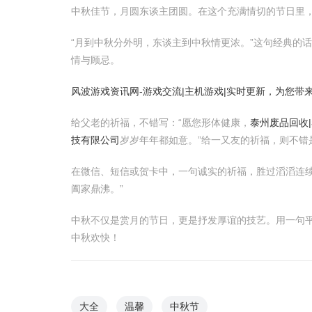
中秋佳节，月圆东谈主团圆。在这个充满情切的节日里
“月到中秋分外明，东谈主到中秋情更浓。”这句经典的
情与顾忌。
风波游戏资讯网-游戏交流|主机游戏|实时更新，为您带
给父老的祈福，不错写：“愿您形体健康，
泰州废品回收
技有限公司
岁岁年年都如意。”给一又友的祈福，则不错
在微信、短信或贺卡中，一句诚实的祈福，胜过滔滔连续
阖家鼎沸。”
中秋不仅是赏月的节日，更是抒发厚谊的技艺。用一句
中秋欢快！
大全
温馨
中秋节